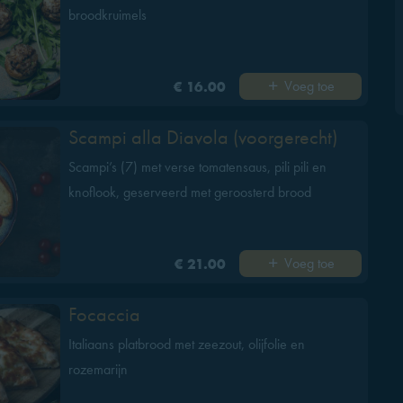
broodkruimels
Voeg toe
€ 16.00
Scampi alla Diavola (voorgerecht)
Scampi’s (7) met verse tomatensaus, pili pili en
knoflook, geserveerd met geroosterd brood
Voeg toe
€ 21.00
Focaccia
Italiaans platbrood met zeezout, olijfolie en
rozemarijn