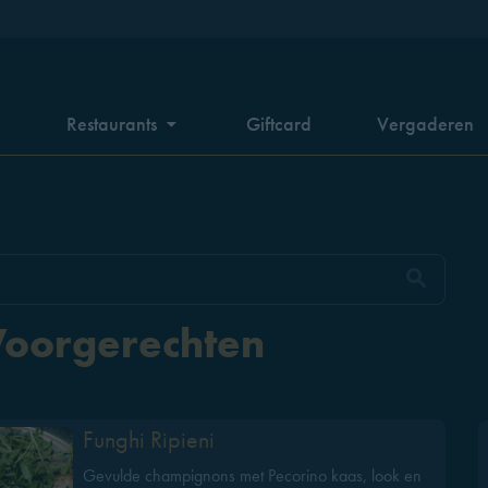
n
Restaurants
Giftcard
Vergaderen
oorgerechten
Funghi Ripieni
Gevulde champignons met Pecorino kaas, look en