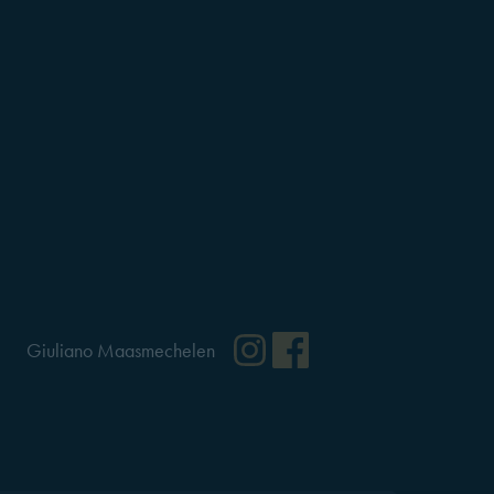
ram
cebook
Instagram
Facebook
Giuliano Maasmechelen