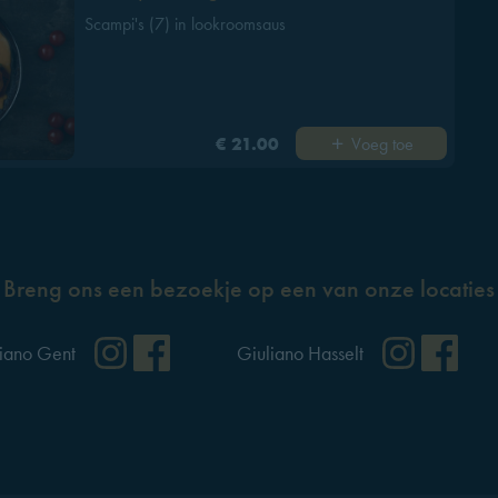
Scampi's (7) in lookroomsaus
Voeg toe
€ 21.00
Breng ons een bezoekje op een van onze locaties
ok
Instagram
Facebook
Instag
Fa
iano Gent
Giuliano Hasselt