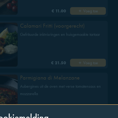
Voeg toe
€ 11.00
Calamari Fritti (voorgerecht)
Gefrituurde inktvisringen en huisgemaakte tartaar
Voeg toe
€ 21.50
Parmigiana di Melanzane
Aubergines uit de oven met verse tomatensaus en
mozzarella
ookiemelding
Voeg toe
€ 21.50