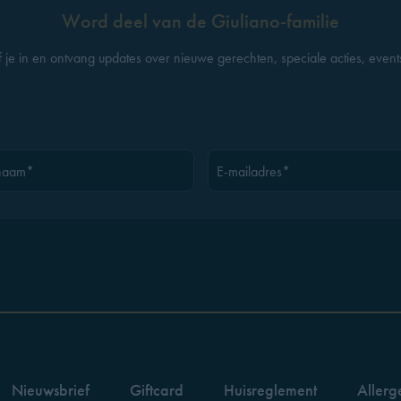
Word deel van de Giuliano-familie
jf je in en ontvang updates over nieuwe gerechten, speciale acties, event
naam*
E-mailadres*
Nieuwsbrief
Giftcard
Huisreglement
Allerg