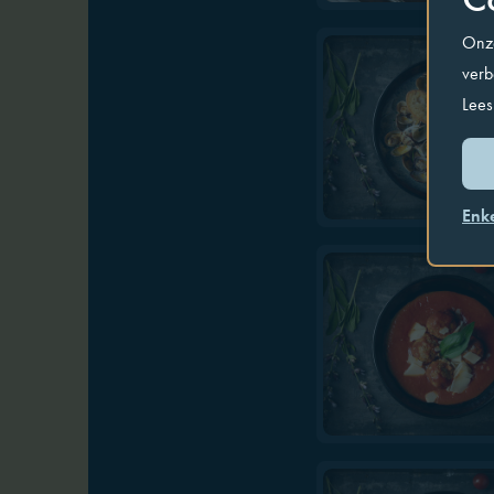
Onze
verb
Lees
Enk