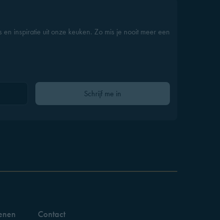
s en inspiratie uit onze keuken. Zo mis je nooit meer een
Gelieve dit veld leeg te laten
Schrijf me in
enen
Contact