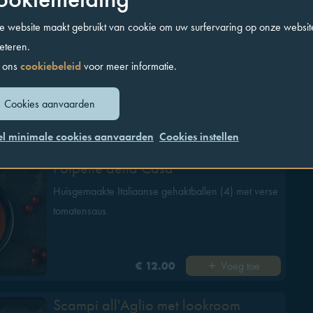
 website maakt gebruikt van cookie om uw surfervaring op onze websit
Vongole alla Marinara
eteren.
Venusschelpen met peterselie, look, wijn, citroen en
 ons
cookiebeleid
voor meer informatie.
olijfolie geserveerd met geroosterd brood
Cookies aanvaarden
Voeg toe
€ 22.00
el minimale cookies aanvaarden
Cookies instellen
Polpette della Casa
Huisgemaakte Italiaanse gehaktballen (4) met verse
tomatensaus
Voeg toe
€ 12.00
Scampi all'Aglio met lookroom