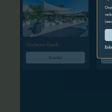
Onze
verb
Lees
Giuliano Genk
Giul
Enk
Bestellen