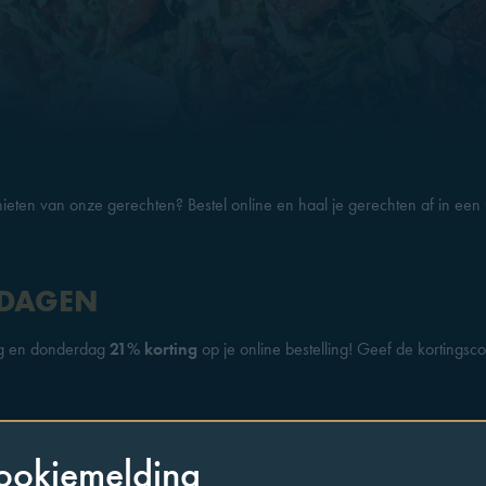
enieten van onze gerechten? Bestel online en haal je gerechten af in een
KDAGEN
ag en donderdag
21% korting
op je online bestelling! Geef de kortingsco
ookiemelding