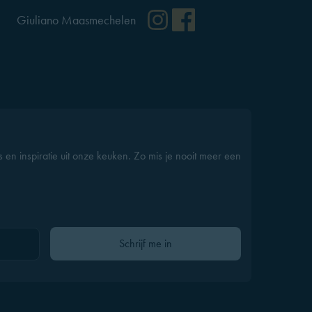
ram
cebook
Instagram
Facebook
Giuliano Maasmechelen
s en inspiratie uit onze keuken. Zo mis je nooit meer een
Gelieve dit veld leeg te laten
Schrijf me in