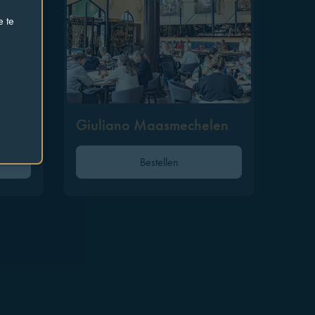
e te
Giuliano Maasmechelen
Bestellen