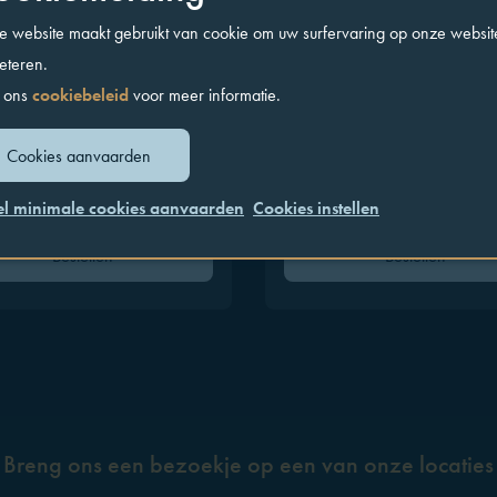
 website maakt gebruikt van cookie om uw surfervaring op onze websit
eteren.
 ons
cookiebeleid
voor meer informatie.
Cookies aanvaarden
iano Gent
Giuliano Hasselt
el minimale cookies aanvaarden
Cookies instellen
Bestellen
Bestellen
Breng ons een bezoekje op een van onze locaties