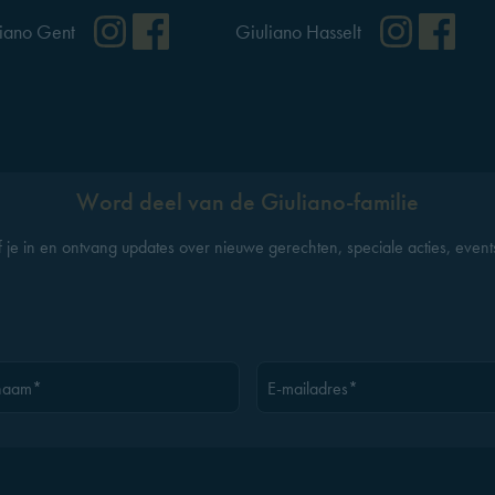
ok
Instagram
Facebook
Instag
Fa
iano Gent
Giuliano Hasselt
Word deel van de Giuliano-familie
jf je in en ontvang updates over nieuwe gerechten, speciale acties, event
naam*
E-mailadres*