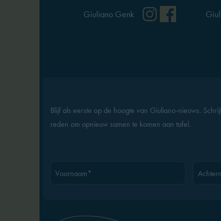
Instagram
Facebo
Giuliano Genk
Giul
Blijf als eerste op de hoogte van Giuliano-nieuws. Schri
reden om opnieuw samen te komen aan tafel.
Voornaam*
Achter