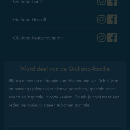
Instag
Fac
Giuliano Gent
Instag
Fac
Giuliano Hasselt
Instag
Fac
Giuliano Maasmechelen
Word deel van de Giuliano-familie
Blijf als eerste op de hoogte van Giuliano-nieuws. Schrijf je in
en ontvang updates over nieuwe gerechten, speciale acties,
events en inspiratie uit onze keuken. Zo mis je nooit meer een
reden om opnieuw samen te komen aan tafel.