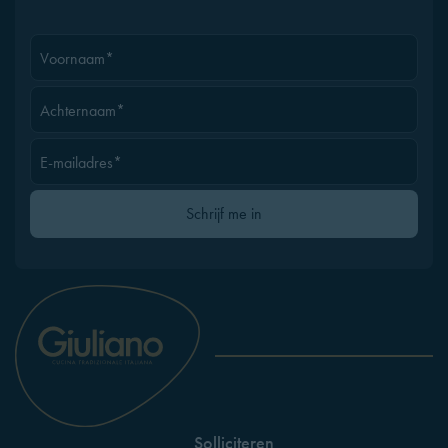
Voornaam*
Achternaam*
E-mailadres*
Gelieve dit veld leeg te laten
Schrijf me in
Solliciteren