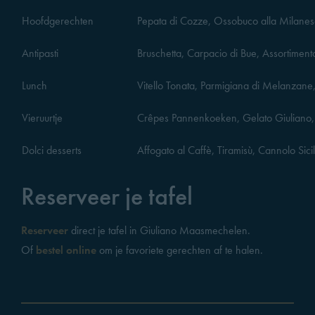
Hoofdgerechten
Pepata di Cozze, Ossobuco alla Milanese
Antipasti
Bruschetta, Carpacio di Bue, Assortiment
Lunch
Vitello Tonata, Parmigiana di Melanzane, 
Vieruurtje
Crêpes Pannenkoeken, Gelato Giuliano, 
Dolci desserts
Affogato al Caffè, Tiramisù, Cannolo Sici
Reserveer je tafel
Reserveer
direct je tafel in Giuliano Maasmechelen.
Of
bestel online
om je favoriete gerechten af te halen.