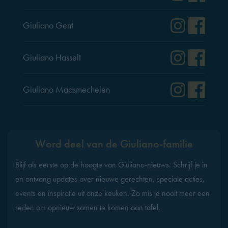
Instag
Fac
Giuliano Gent
Instag
Fac
Giuliano Hasselt
Instag
Fac
Giuliano Maasmechelen
Word deel van de Giuliano-familie
Blijf als eerste op de hoogte van Giuliano-nieuws. Schrijf je in
en ontvang updates over nieuwe gerechten, speciale acties,
events en inspiratie uit onze keuken. Zo mis je nooit meer een
reden om opnieuw samen te komen aan tafel.