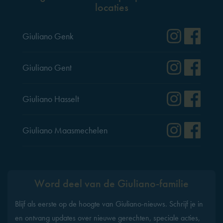
locaties
Instag
Fac
Giuliano Genk
Instag
Fac
Giuliano Gent
Instag
Fac
Giuliano Hasselt
Instag
Fac
Giuliano Maasmechelen
Word deel van de Giuliano-familie
Blijf als eerste op de hoogte van Giuliano-nieuws. Schrijf je in
en ontvang updates over nieuwe gerechten, speciale acties,