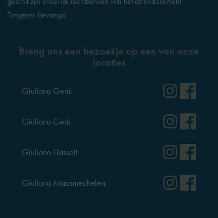
geschil zijn enkel de rechtbanken van het arrondissement
Tongeren bevoegd.
Breng ons een bezoekje op een van onze
locaties
Instag
Fac
Giuliano Genk
Instag
Fac
Giuliano Gent
Instag
Fac
Giuliano Hasselt
Instag
Fac
Giuliano Maasmechelen