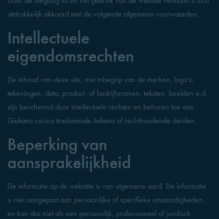
Door de toegang tot en het gebruik van de website verklaart u zich
uitdrukkelijk akkoord met de volgende algemene voorwaarden.
Intellectuele
eigendomsrechten
De inhoud van deze site, met inbegrip van de merken, logo’s,
tekeningen, data, product- of bedrijfsnamen, teksten, beelden e.d.
zijn beschermd door intellectuele rechten en behoren toe aan
Giuliano cucina tradizionale italiana of rechthoudende derden.
Beperking van
aansprakelijkheid
De informatie op de webstite is van algemene aard. De informatie
is niet aangepast aan persoonlijke of specifieke omstandigheden,
en kan dus niet als een persoonlijk, professioneel of juridisch