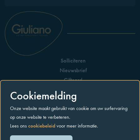
Solliciteren
Nieuwsbrief
Giftcard
Huisreglement
Cookiemelding
Allergenen
Onze website maakt gebruikt van cookie om uw surfervaring
Contact
op onze website te verbeteren.
Lees ons
cookiebeleid
voor meer informatie.
Privacybeleid
Cookiebeleid
Algemene voorwaarden