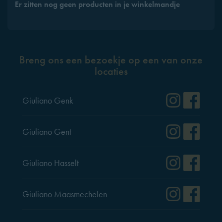
Er zitten nog geen producten in je winkelmandje
Breng ons een bezoekje op een van onze
locaties
Instag
Fac
Giuliano Genk
Instag
Fac
Giuliano Gent
Instag
Fac
Giuliano Hasselt
Instag
Fac
Giuliano Maasmechelen