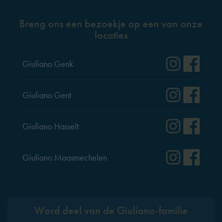
Breng ons een bezoekje op een van onze
locaties
Instag
Fac
Giuliano Genk
Instag
Fac
Giuliano Gent
Instag
Fac
Giuliano Hasselt
Instag
Fac
Giuliano Maasmechelen
Word deel van de Giuliano-familie