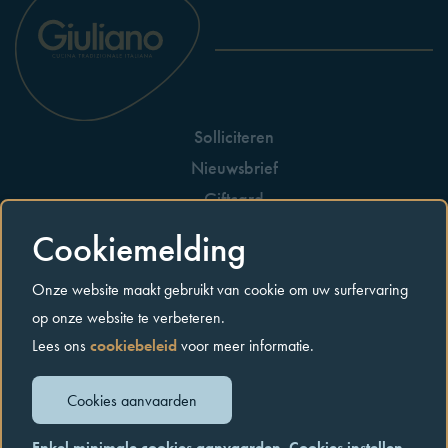
Solliciteren
Nieuwsbrief
Giftcard
Huisreglement
Cookiemelding
Allergenen
Onze website maakt gebruikt van cookie om uw surfervaring
Contact
op onze website te verbeteren.
Lees ons
cookiebeleid
voor meer informatie.
Privacybeleid
Cookiebeleid
Algemene voorwaarden
Cookies aanvaarden
© Copyright giuliano.world
2026. Alle rechten voorbehouden.
Enkel minimale cookies aanvaarden
Cookies instellen