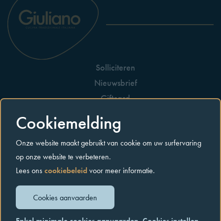
Solliciteren
Nieuwsbrief
Giftcard
Huisreglement
Cookiemelding
Allergenen
Onze website maakt gebruikt van cookie om uw surfervaring
Contact
op onze website te verbeteren.
Lees ons
cookiebeleid
voor meer informatie.
Privacybeleid
Cookiebeleid
Algemene voorwaarden
Cookies aanvaarden
© Copyright giuliano.world
2026. Alle rechten voorbehouden.
Enkel minimale cookies aanvaarden
Cookies instellen