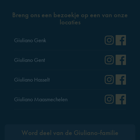
Breng ons een bezoekje op een van onze
locaties
Instag
Fac
Giuliano Genk
Instag
Fac
Giuliano Gent
Instag
Fac
Giuliano Hasselt
Instag
Fac
Giuliano Maasmechelen
Word deel van de Giuliano-familie