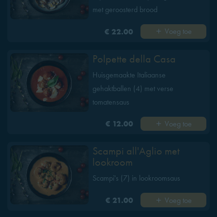
met geroosterd brood
Voeg toe
€ 22.00
Polpette della Casa
Huisgemaakte Italiaanse
gehaktballen (4) met verse
tomatensaus
Voeg toe
€ 12.00
Scampi all'Aglio met
lookroom
Scampi's (7) in lookroomsaus
Voeg toe
€ 21.00