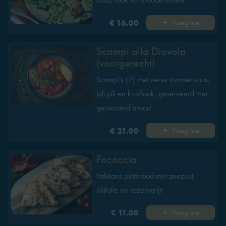
Voeg toe
€ 16.00
Scampi alla Diavola
(voorgerecht)
Scampi’s (7) met verse tomatensaus,
pili pili en knoflook, geserveerd met
geroosterd brood
Voeg toe
€ 21.00
Focaccia
Italiaans platbrood met zeezout,
olijfolie en rozemarijn
Voeg toe
€ 11.00