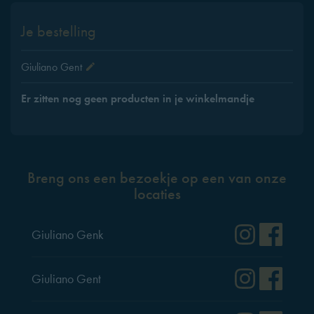
Je bestelling
Giuliano Gent
Er zitten nog geen producten in je winkelmandje
Breng ons een bezoekje op een van onze
locaties
Instag
Fac
Giuliano Genk
Instag
Fac
Giuliano Gent