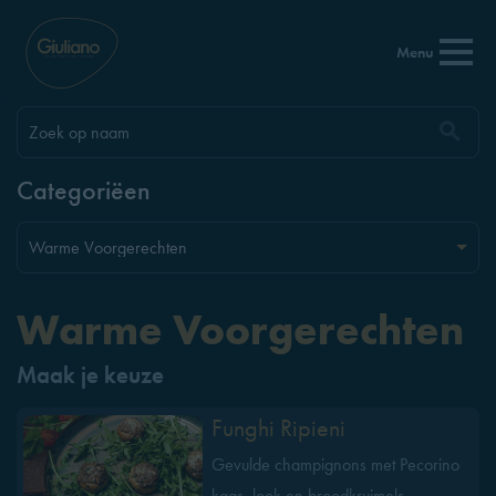
Menu
Categoriëen
Warme Voorgerechten
Maak je keuze
Funghi Ripieni
Gevulde champignons met Pecorino
kaas, look en broodkruimels