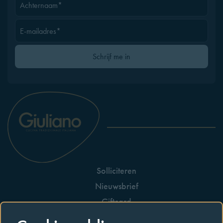
Achternaam*
E-mailadres*
Gelieve dit veld leeg te laten
Schrijf me in
Solliciteren
Nieuwsbrief
Giftcard
Huisreglement