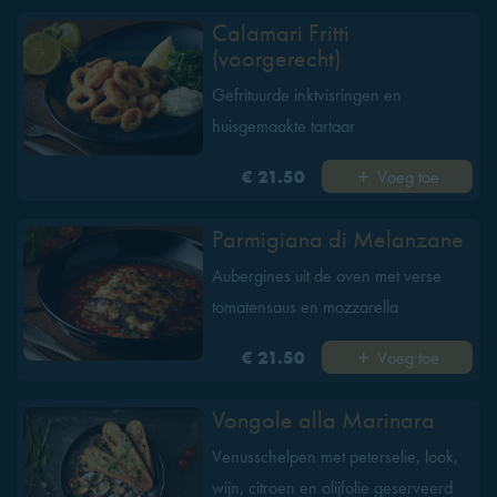
Calamari Fritti
(voorgerecht)
Gefrituurde inktvisringen en
huisgemaakte tartaar
Voeg toe
€ 21.50
Parmigiana di Melanzane
Aubergines uit de oven met verse
tomatensaus en mozzarella
Voeg toe
€ 21.50
Vongole alla Marinara
Venusschelpen met peterselie, look,
wijn, citroen en olijfolie geserveerd