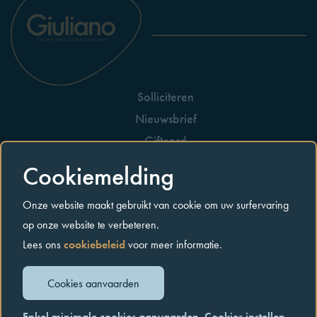
Solliciteren
Nieuwsbrief
Giftcard
Huisreglement
Cookiemelding
Allergenen
Onze website maakt gebruikt van cookie om uw surfervaring
Contact
op onze website te verbeteren.
Lees ons
cookiebeleid
voor meer informatie.
Privacybeleid
Cookiebeleid
Algemene voorwaarden
Cookies aanvaarden
© Copyright giuliano.world
2026. Alle rechten voorbehouden.
Enkel minimale cookies aanvaarden
Cookies instellen