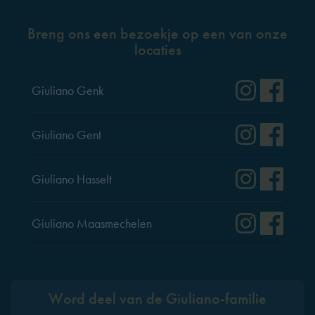
Breng ons een bezoekje op een van onze
locaties
Instag
Fac
Giuliano Genk
Instag
Fac
Giuliano Gent
Instag
Fac
Giuliano Hasselt
Instag
Fac
Giuliano Maasmechelen
Word deel van de Giuliano-familie