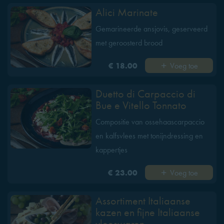
Alici Marinate
Gemarineerde ansjovis, geserveerd
met geroosterd brood
Voeg toe
€ 18.00
Duetto di Carpaccio di
Bue e Vitello Tonnato
Compositie van ossehaascarpaccio
en kalfsvlees met tonijndressing en
kappertjes
Voeg toe
€ 23.00
Assortiment Italiaanse
kazen en fijne Italiaanse
vleeswaren