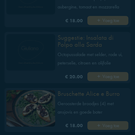
aubergine, tomaat en mozzarella
Voeg toe
€ 18.00
Suggestie: Insalata di
Polpo alla Sarda
Octopussalade met selder, rode ui,
peterselie, citroen en olijfolie
Voeg toe
€ 20.00
Bruschette Alice e Burro
Geroosterde broodjes (4) met
ansjovis en goede boter
Voeg toe
€ 18.00