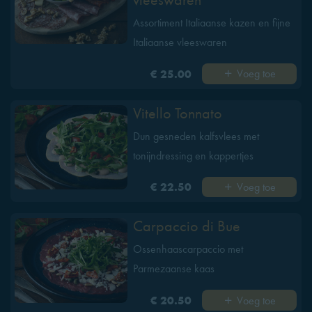
Assortiment Italiaanse kazen en fijne
Italiaanse vleeswaren
Voeg toe
€ 25.00
Vitello Tonnato
Dun gesneden kalfsvlees met
tonijndressing en kappertjes
Voeg toe
€ 22.50
Carpaccio di Bue
Ossenhaascarpaccio met
Parmezaanse kaas
Voeg toe
€ 20.50