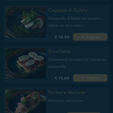
Caprese di Bufala
Mozzarella di Bufala met tomaten,
olijfolie en tuinkruiden
Voeg toe
€ 18.50
Bruschetta
Geroosterde broodjes (4), tomaat en
mozzarella
Voeg toe
€ 18.00
Parma e Melone
Parmaham met meloen