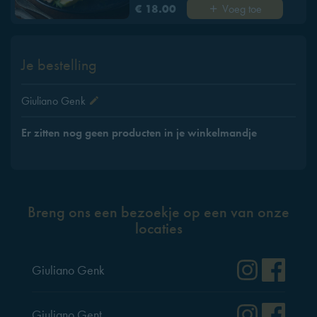
Voeg toe
€ 18.00
Je bestelling
Giuliano Genk
Er zitten nog geen producten in je winkelmandje
Breng ons een bezoekje op een van onze
locaties
Instag
Fac
Giuliano Genk
Instag
Fac
Giuliano Gent