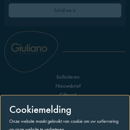
Gelieve dit veld leeg te laten
Schrijf me in
Solliciteren
Nieuwsbrief
Giftcard
Huisreglement
Cookiemelding
Allergenen
Onze website maakt gebruikt van cookie om uw surfervaring
Contact
op onze website te verbeteren.