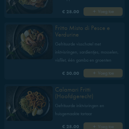
Voeg toe
€ 28.00
Fritto Misto di Pesce e
Verdurine
Gefrituurde visschotel met
inktvisringen, sardientjes, mosselen,
visfilet, één gamba en groenten
Voeg toe
€ 30.00
Calamari Fritti
(Hoofdgerecht)
Gefrituurde inktvisringen en
huisgemaakte tartaar
Voeg toe
€ 28.00