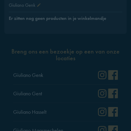
Giuliano Genk
Er zitten nog geen producten in je winkelmandje
Breng ons een bezoekje op een van onze
locaties
Instag
Fac
Giuliano Genk
Instag
Fac
Giuliano Gent
Instag
Fac
Giuliano Hasselt
Instag
Fac
Giuliano Maasmechelen