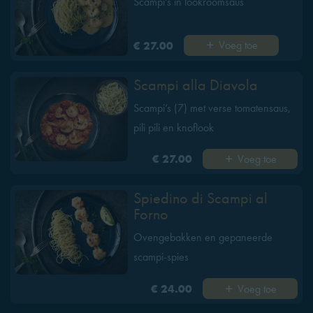
Scampi's in lookroomsaus
Voeg toe
€ 27.00
Scampi alla Diavola
Scampi’s (7) met verse tomatensaus,
pili pili en knoflook
Voeg toe
€ 27.00
Spiedino di Scampi al
Forno
Ovengebakken en gepaneerde
scampi-spies
Voeg toe
€ 24.00