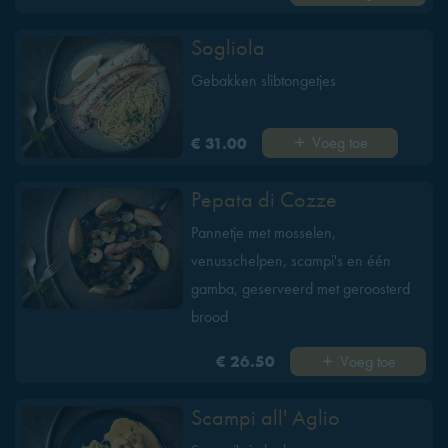
Sogliola
Gebakken slibtongetjes
Voeg toe
€ 31.00
Pepata di Cozze
Pannetje met mosselen,
venusschelpen, scampi's en één
gamba, geserveerd met geroosterd
brood
Voeg toe
€ 26.50
Scampi all' Aglio