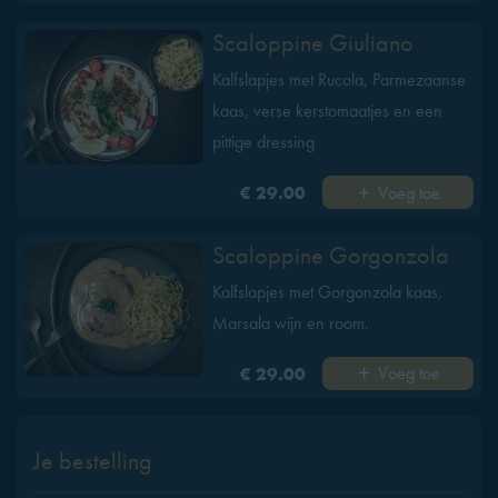
Scaloppine Giuliano
Kalfslapjes met Rucola, Parmezaanse
kaas, verse kerstomaatjes en een
pittige dressing
Voeg toe
€ 29.00
Scaloppine Gorgonzola
Kalfslapjes met Gorgonzola kaas,
Marsala wijn en room.
Voeg toe
€ 29.00
Je bestelling