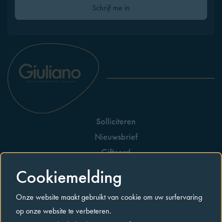
Gelieve dit veld leeg te laten
Schrijf me in
Solliciteren
Nieuwsbrief
Giftcard
Huisreglement
Cookiemelding
Allergenen
Onze website maakt gebruikt van cookie om uw surfervaring
Contact
op onze website te verbeteren.