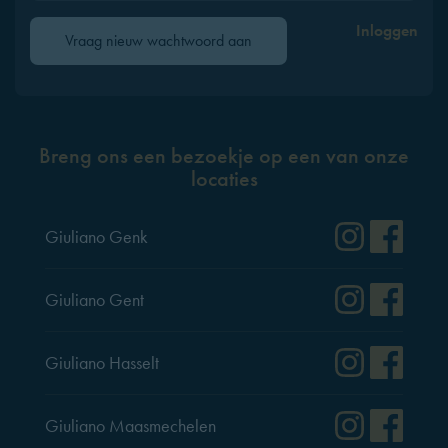
Inloggen
Vraag nieuw wachtwoord aan
Breng ons een bezoekje op een van onze
locaties
Instag
Fac
Giuliano Genk
Instag
Fac
Giuliano Gent
Instag
Fac
Giuliano Hasselt
Instag
Fac
Giuliano Maasmechelen