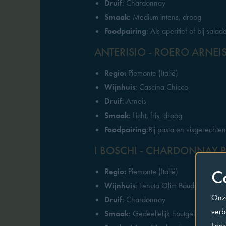
Druif
: Chardonnay
Smaak
: Medium intens, droog
Foodpairing
: Als aperitief of bij sal
ANTERISIO - ROERO ARNEI
Regio:
Piemonte (Italië)
Wijnhuis
: Cascina Chicco
Druif
: Arneis
Smaak
: Licht, fris, droog
Foodpairing
:Bij pasta en visgerechten
I BOSCHI - CHARDONNAY 
C
Regio:
Piemonte (Italië)
Wijnhuis
: Tenuta Olim Bauda
Onze
Druif
: Chardonnay
verb
Smaak
: Gedeeltelijk houtgelagerd, vo
Lees