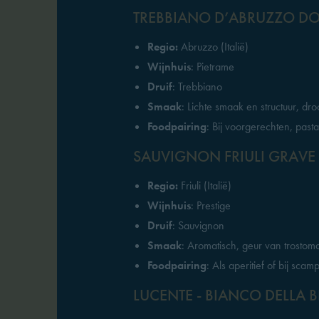
TREBBIANO D’ABRUZZO D
Regio:
Abruzzo (Italië)
Wijnhuis
: Pietrame
Druif
: Trebbiano
Smaak
: Lichte smaak en structuur, dr
Foodpairing
: Bij voorgerechten, pasta
SAUVIGNON FRIULI GRAVE
Regio:
Friuli (Italië)
Wijnhuis
: Prestige
Druif
: Sauvignon
Smaak
: Aromatisch, geur van trostom
Foodpairing
: Als aperitief of bij sca
LUCENTE - BIANCO DELLA