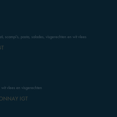
pasti, scampi’s, pasta, salades, visgerechten en wit vlees
GT
a, wit vlees en visgerechten
ONNAY IGT