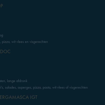
OP
oog
, pizza, wit vlees en visgerechten
 DOC
aten, lange afdronk
mpi’s, salades, asperges, pizza, pasta, wit vlees of visgerechten
 BERGAMASCA IGT