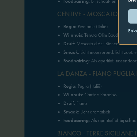
Foodpairing
: Bij schaal- en schelpdie
CENTIVE - MOSCATO D'AST
Regio:
Piemonte (Italië)
Enk
Wijnhuis
: Tenuta Olim Bauda
Druif
: Moscato d'Asti Bianco
Smaak
: Licht mousserend, licht zoet
Foodpairing
: Als aperitief, tussendoort
LA DANZA - FIANO PUGLIA 
Regio:
Puglia (Italië)
Wijnhuis
: Cantine Paradiso
Druif
: Fiano
Smaak
: Licht aromatisch
Foodpairing
: Als aperitief of bij sch
BIANCO - TERRE SICILIANE 