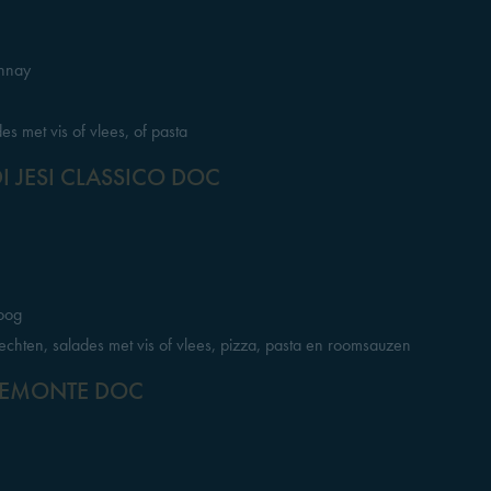
onnay
des met vis of vlees, of pasta
DI JESI CLASSICO DOC
roog
gerechten, salades met vis of vlees, pizza, pasta en roomsauzen
IEMONTE DOC