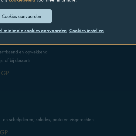
ren, pizza, pasta, gevogelte, vlees- en visgerechten
I DOCG
Cookies aanvaarden
el minimale cookies aanvaarden
Cookies instellen
, verfrissend en opwekkend
je of bij desserts
IGP
aal- en schelpdieren, salades, pasta en visgerechten
IGP