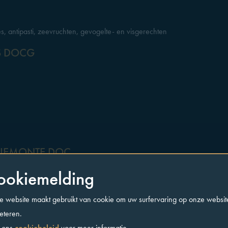
ades, antipasti, zeevruchten, gevogelte- en visgerechten
S DOCG
PIEMONTE DOC
ookiemelding
 website maakt gebruikt van cookie om uw surfervaring op onze websit
eteren.
l, krachtig en romig, complex en lang
 ons
cookiebeleid
voor meer informatie.