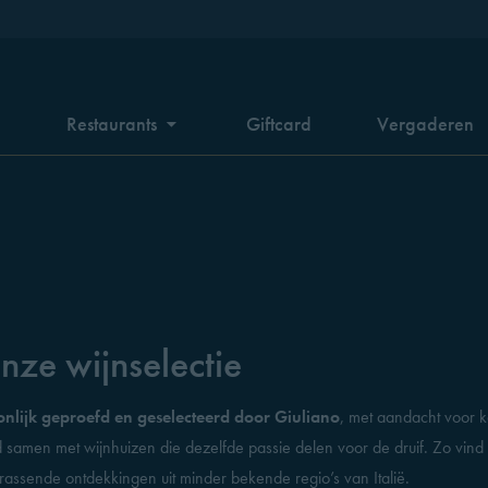
n
Restaurants
Giftcard
Vergaderen
nze wijnselectie
onlijk geproefd en geselecteerd door Giuliano
, met aandacht voor ka
d samen met wijnhuizen die dezelfde passie delen voor de druif. Zo vind 
rrassende ontdekkingen uit minder bekende regio’s van Italië.