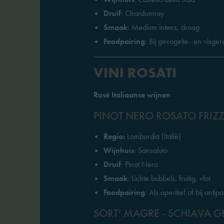
Druif
: Chardonnay
Smaak
: Medium intens, droog
Foodpairing
: Bij gevogelte- en visge
VINI ROSATI
Rosé Italiaanse wijnen
PINOT NERO ROSATO FRIZ
Regio:
Lombordia (Italië)
Wijnhuis
: Sansaluto
Druif
: Pinot Nero
Smaak
: Lichte bubbels, fruitig, vlot
Foodpairing
: Als aperitief of bij anti
SORT’ MAGRE - SCHIAVA GE