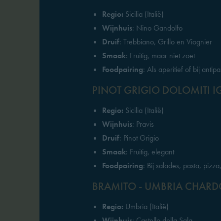
Regio:
Sicilia (Italië)
Wijnhuis
: Nino Gandolfo
Druif
: Trebbiano, Grillo en Viognier
Smaak
: Fruitig, maar niet zoet
Foodpairing
: Als aperitief of bij anti
PINOT GRIGIO DOLOMITI I
Regio:
Sicilia (Italië)
Wijnhuis
: Pravis
Druif
: Pinot Grigio
Smaak
: Fruitig, elegant
Foodpairing
: Bij salades, pasta, pizz
BRAMITO - UMBRIA CHARD
Regio:
Umbria (Italië)
Wijnhuis
: Castello della Sala