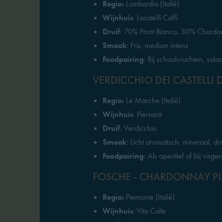
Regio:
Lombardia (Italië)
Wijnhuis
: Locatelli Caffi
Druif
: 70% Pinot Bianco, 30% Chard
Smaak
: Fris, medium intens
Foodpairing
: Bij schaalvruchten, sala
VERDICCHIO DEI CASTELLI 
Regio:
Le Marche (Italië)
Wijnhuis
: Piersanti
Druif
: Verdicchio
Smaak
: Licht aromatisch, mineraal, d
Foodpairing
: Als aperitief of bij vis
FOSCHE - CHARDONNAY P
Regio:
Piemonte (Italië)
Wijnhuis
: Vito Colte