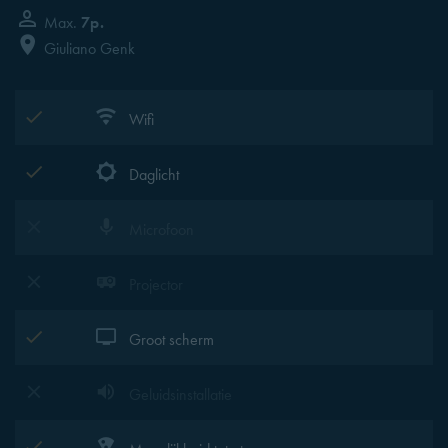
Max.
7p.
Giuliano Genk
Wifi
Daglicht
Microfoon
Projector
Groot scherm
Geluidsinstallatie