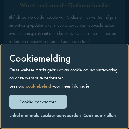
Word deel van de Giuliano-familie
Blijf als eerste op de hoogte van Giuliano-nieuws. Schrijf je in
en ontvang updates over nieuwe gerechten, speciale acties,
events en inspiratie uit onze keuken. Zo mis je nooit meer een
reden om opnieuw samen te komen aan tafel.
Cookiemelding
Voornaam*
Onze website maakt gebruikt van cookie om uw surfervaring
op onze website te verbeteren.
Achternaam*
Lees ons
cookiebeleid
voor meer informatie.
E-mailadres*
Cookies aanvaarden
Gelieve dit veld leeg te laten
Schrijf me in
Enkel minimale cookies aanvaarden
Cookies instellen