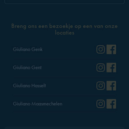
Breng ons een bezoekje op een van onze
locaties
Instag
Fac
Giuliano Genk
Instag
Fac
Giuliano Gent
Instag
Fac
Giuliano Hasselt
Instag
Fac
Giuliano Maasmechelen