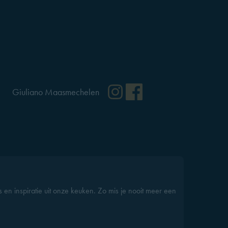
ram
cebook
Instagram
Facebook
Giuliano Maasmechelen
s en inspiratie uit onze keuken. Zo mis je nooit meer een