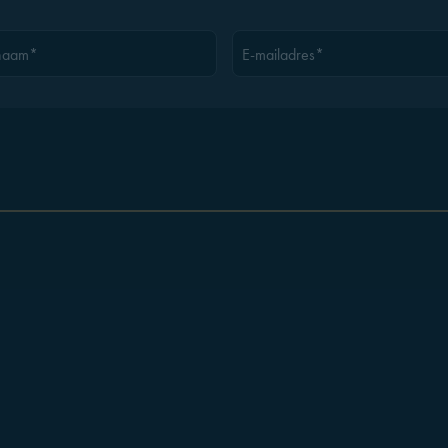
naam*
E-mailadres*
Nieuwsbrief
Giftcard
Huisreglement
Allerg
Privacybeleid
Cookiebeleid
Algemene voorwaarden
© Copyright giuliano.world
2026. Alle rechten voorbehouden.