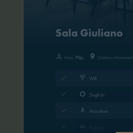
Sala Giuliano
Max.
70p.
Giuliano Maasmec
Wifi
Daglicht
Microfoon
Projector