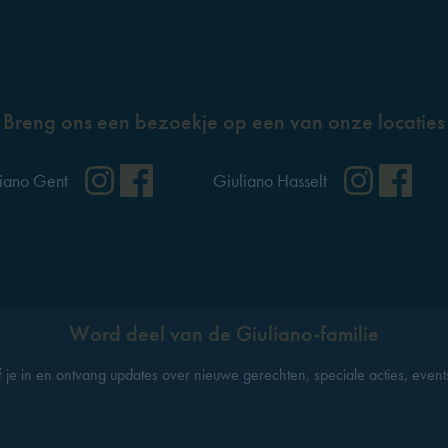
Breng ons een bezoekje op een van onze locaties
ok
Instagram
Facebook
Instag
Fa
iano Gent
Giuliano Hasselt
Word deel van de Giuliano-familie
jf je in en ontvang updates over nieuwe gerechten, speciale acties, event