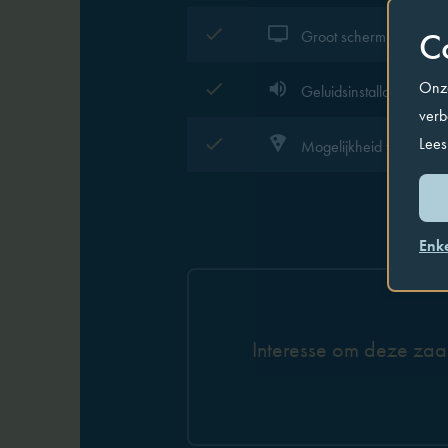
C
Groot scherm
Onze
Geluidsinstallatie
verb
Lees
Mogelijkheid tot eten
Enk
Interesse om deze zaal