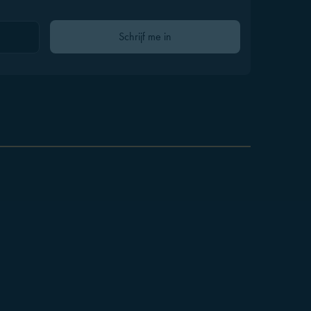
Gelieve dit veld leeg te laten
Schrijf me in
enen
Contact